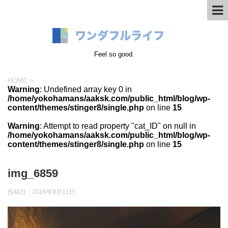
Feel so good.
HOME
>
Warning
: Undefined array key 0 in
/home/yokohamans/aaksk.com/public_html/blog/wp-
content/themes/stinger8/single.php
on line
15
Warning
: Attempt to read property "cat_ID" on null in
/home/yokohamans/aaksk.com/public_html/blog/wp-
content/themes/stinger8/single.php
on line
15
img_6859
投稿日：
2016年9月11日