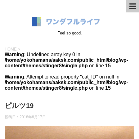
Feel so good.
HOME
>
Warning
: Undefined array key 0 in
/home/yokohamans/aaksk.com/public_html/blog/wp-
content/themes/stinger8/single.php
on line
15
Warning
: Attempt to read property "cat_ID" on null in
/home/yokohamans/aaksk.com/public_html/blog/wp-
content/themes/stinger8/single.php
on line
15
ピルツ19
投稿日：
2018年8月17日