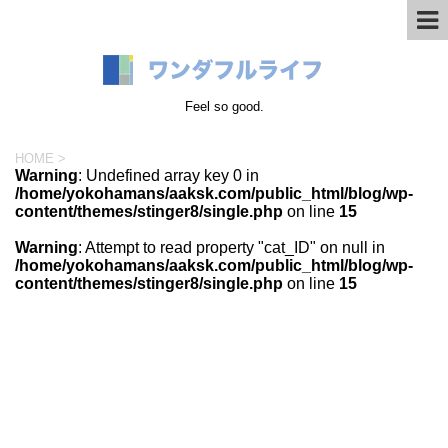
Feel so good.
HOME
>
Warning
: Undefined array key 0 in
/home/yokohamans/aaksk.com/public_html/blog/wp-
content/themes/stinger8/single.php
on line
15
Warning
: Attempt to read property "cat_ID" on null in
/home/yokohamans/aaksk.com/public_html/blog/wp-
content/themes/stinger8/single.php
on line
15