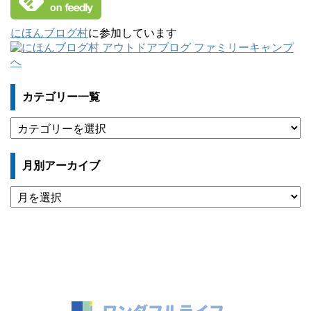
にほんブログ村
に参加しています
カテゴリー一覧
カ
テ
ゴ
月別アーカイブ
リ
ー
月
一
別
覧
ア
ー
カ
イ
ブ