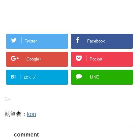
Twitter
Facebook
Google+
Pocket
B!
はてブ
LINE
-
執筆者：
kon
comment