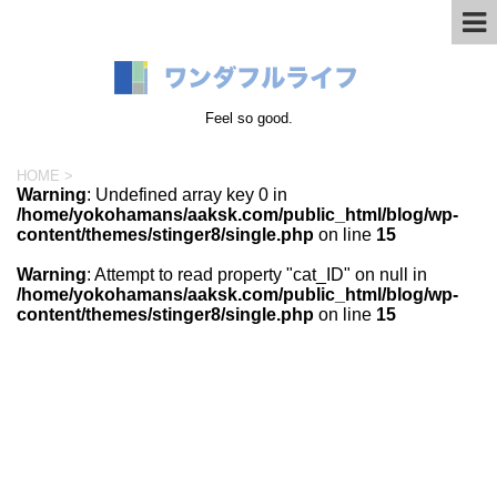
Feel so good.
HOME
>
Warning
: Undefined array key 0 in
/home/yokohamans/aaksk.com/public_html/blog/wp-
content/themes/stinger8/single.php
on line
15
Warning
: Attempt to read property "cat_ID" on null in
/home/yokohamans/aaksk.com/public_html/blog/wp-
content/themes/stinger8/single.php
on line
15