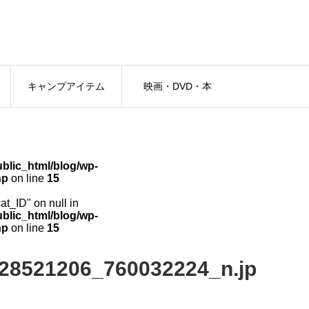
キャンプアイテム
映画・DVD・本
lic_html/blog/wp-
hp
on line
15
cat_ID" on null in
lic_html/blog/wp-
hp
on line
15
28521206_760032224_n.jp