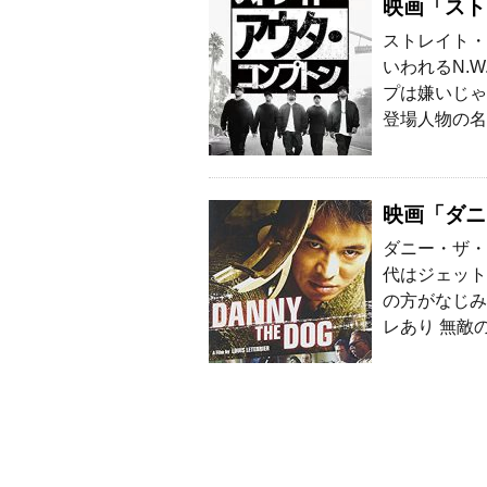
映画「スト
ストレイト・
いわれるN.
プは嫌いじゃ
登場人物の名
映画「ダニ
ダニー・ザ・
代はジェット
の方がなじみ
レあり 無敵の