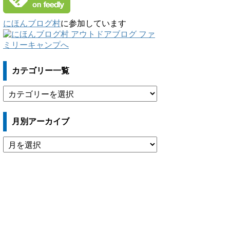
にほんブログ村
に参加しています
カテゴリー一覧
カ
テ
ゴ
月別アーカイブ
リ
ー
月
一
別
覧
ア
ー
カ
イ
ブ