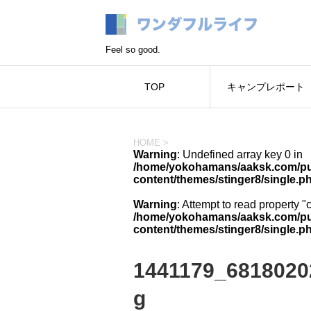
Feel so good.
TOP
キャンプレポート
HOME
>
Warning
: Undefined array key 0 in
/home/yokohamans/aaksk.com/pub
content/themes/stinger8/single.p
Warning
: Attempt to read property "
/home/yokohamans/aaksk.com/pub
content/themes/stinger8/single.p
1441179_6818020
g