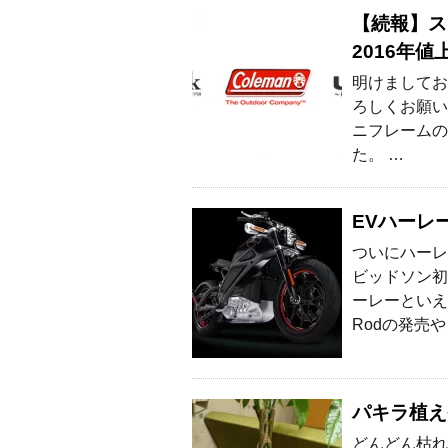
【続報】ス
2016年値
明けましてお
ろしくお願い
ニフレームの
た。 …
EVハーレ
ついにハーレ
ビッドソン初
ーレーといえ
Rodの発売や
パキラ植え
どんどん枯れ