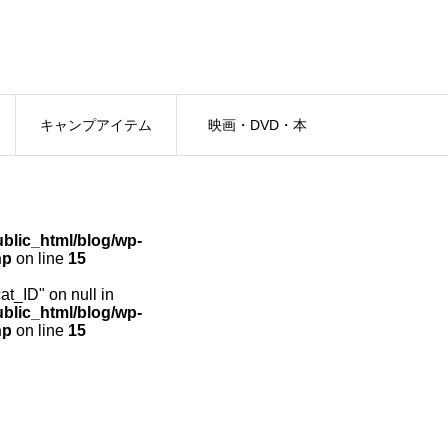
キャンプアイテム
映画・DVD・本
lic_html/blog/wp-
hp
on line
15
cat_ID" on null in
lic_html/blog/wp-
hp
on line
15