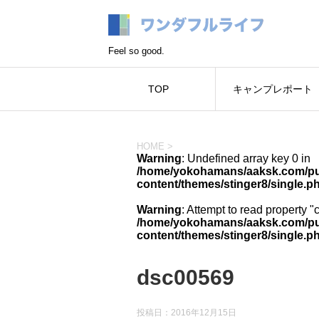
Feel so good.
TOP
キャンプレポート
HOME
>
Warning
: Undefined array key 0 in
/home/yokohamans/aaksk.com/pub
content/themes/stinger8/single.p
Warning
: Attempt to read property "
/home/yokohamans/aaksk.com/pub
content/themes/stinger8/single.p
dsc00569
投稿日：
2016年12月15日