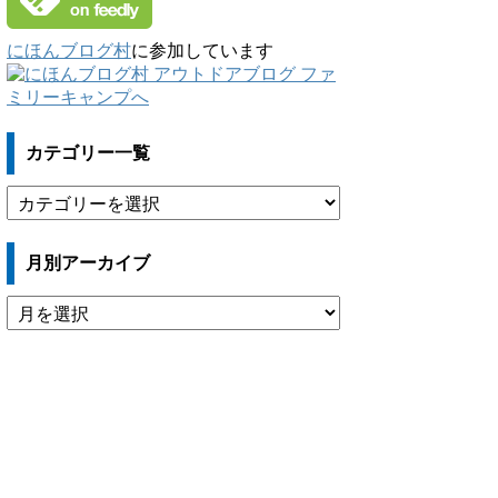
にほんブログ村
に参加しています
カテゴリー一覧
カ
テ
ゴ
月別アーカイブ
リ
ー
月
一
別
覧
ア
ー
カ
イ
ブ