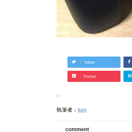
Twitter
B
Pocket
-
執筆者：
kon
comment