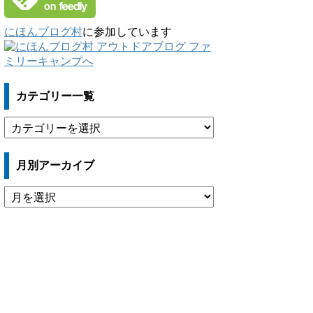
にほんブログ村
に参加しています
カテゴリー一覧
カ
テ
ゴ
月別アーカイブ
リ
ー
月
一
別
覧
ア
ー
カ
イ
ブ