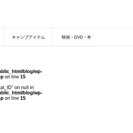
キャンプアイテム
映画・DVD・本
lic_html/blog/wp-
hp
on line
15
cat_ID" on null in
lic_html/blog/wp-
hp
on line
15