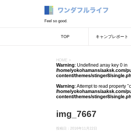
Feel so good.
TOP
キャンプレポート
HOME
>
Warning
: Undefined array key 0 in
/home/yokohamans/aaksk.com/pub
content/themes/stinger8/single.p
Warning
: Attempt to read property "
/home/yokohamans/aaksk.com/pub
content/themes/stinger8/single.p
img_7667
投稿日：
2016年11月22日