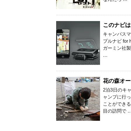
このナビは
キャンバスマ
プルナビ fo
ガーミン社製
…
花の森オー
2泊3日のキ
ャンプに行っ
ことができる
目の訪問で 