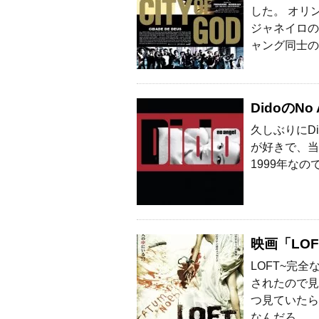
した。 オリ
ジャネイロの
ャング同士の
DidoのN
久しぶりにDi
が好きで、当
1999年なの
映画「LO
LOFT~完全
されたので見
つ見ていたら
なんだろ …