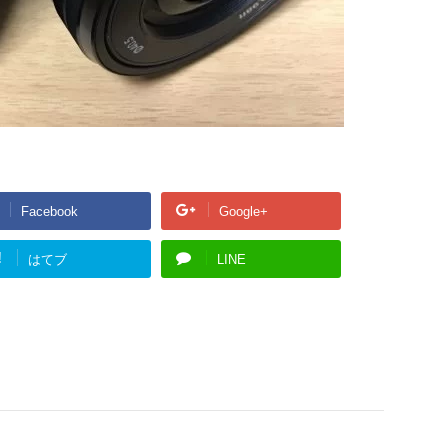
Facebook
Google+
!
はてブ
LINE