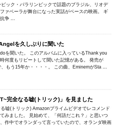
ンピック・パラリンピックで話題のブラジル、リオデ
ファベーラが舞台になった実話がベースの映画。 ギ
抗争 …
o Angelを久しぶりに聞いた
doを聞いた。 このアルバムに入っているThank you
時何度もリピートして聞いた記憶がある。 発売が
で、もう15年か・・・・。 この曲、EminemがSta …
FT~完全なる嘘(トリック)」を見ました
なる嘘(トリック) Amazonプライムビデオでレコメンド
てみました。 見始めて、「何語だこれ？」と思いつ
、作中でオランダって言っていたので、オランダ映画