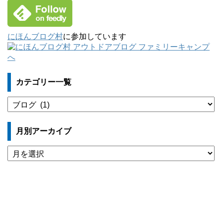
にほんブログ村
に参加しています
カテゴリー一覧
カ
テ
ゴ
月別アーカイブ
リ
ー
月
一
別
覧
ア
ー
カ
イ
ブ