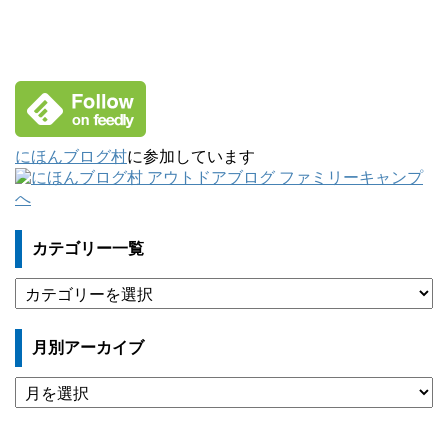
にほんブログ村
に参加しています
カテゴリー一覧
カ
テ
ゴ
月別アーカイブ
リ
ー
月
一
別
覧
ア