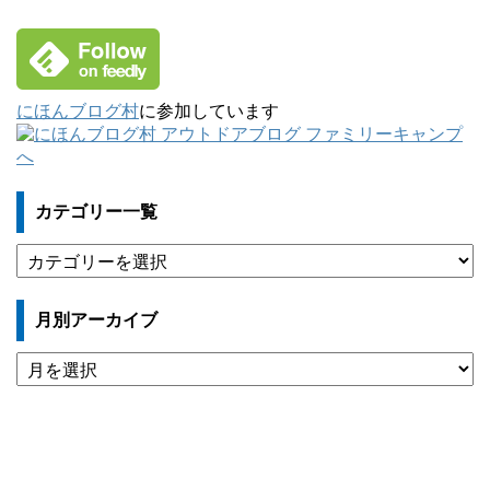
にほんブログ村
に参加しています
カテゴリー一覧
カ
テ
ゴ
月別アーカイブ
リ
ー
月
一
別
覧
ア
ー
カ
イ