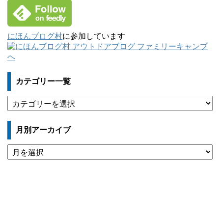
にほんブログ村
に参加しています
カテゴリー一覧
カ
テ
ゴ
月別アーカイブ
リ
ー
月
一
別
覧
ア
ー
カ
イ
ブ